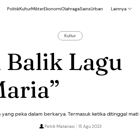
Politik
Kultur
Militer
Ekonomi
Olahraga
Sains
Urban
Lainnya
Kultur
 Balik Lagu
Maria”
ang peka dalam berkarya. Termasuk ketika ditinggal mati i
Petrik Matanasi
15 Agu 2023