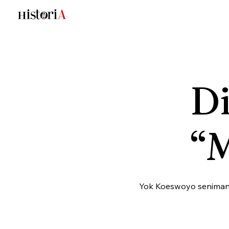
Di
“
Yok Koeswoyo seniman y