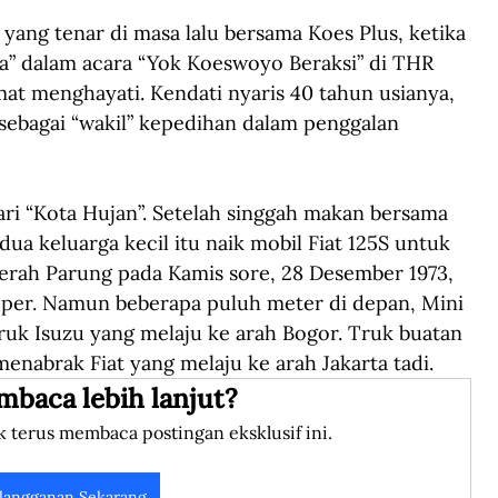
ang tenar di masa lalu bersama Koes Plus, ketika 
” dalam acara “Yok Koeswoyo Beraksi” di THR 
mat menghayati. Kendati nyaris 40 tahun usianya, 
sebagai “wakil” kepedihan dalam penggalan 
ari “Kota Hujan”. Setelah singgah makan bersama 
dua keluarga kecil itu naik mobil Fiat 125S untuk 
aerah Parung pada Kamis sore, 28 Desember 1973, 
ooper. Namun beberapa puluh meter di depan, Mini 
uk Isuzu yang melaju ke arah Bogor. Truk buatan 
menabrak Fiat yang melaju ke arah Jakarta tadi.
mbaca lebih lanjut?
k terus membaca postingan eksklusif ini.
langganan Sekarang