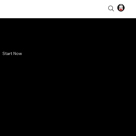
Start Now
residen
gkal
man
ang dilakukan oleh Presiden
iden Soeharto kala