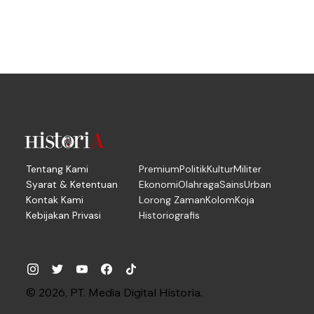
Tentang Kami
Premium
Politik
Kultur
Militer
Syarat & Ketentuan
Ekonomi
Olahraga
Sains
Urban
Kontak Kami
Lorong Zaman
Kolom
Koja
Kebijakan Privasi
Historiografis
© 2026, PT. Media Digital Historia.