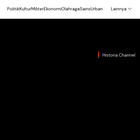
Politik
Kultur
Militer
Ekonomi
Olahraga
Sains
Urban
Lainnya
Historia Channel
Dua P
Menan
Anca
Bagaimana kiat y
Sukarno dan Pres