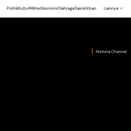
Politik
Kultur
Militer
Ekonomi
Olahraga
Sains
Urban
Lainnya
Historia Channel
Kisah
Kepal
Mereka memburu 
mampu hidup dam