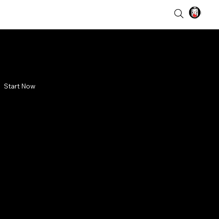
Start Now
 Pemburu
a
kepala musuhnya, tapi
ai dengan orang asing.