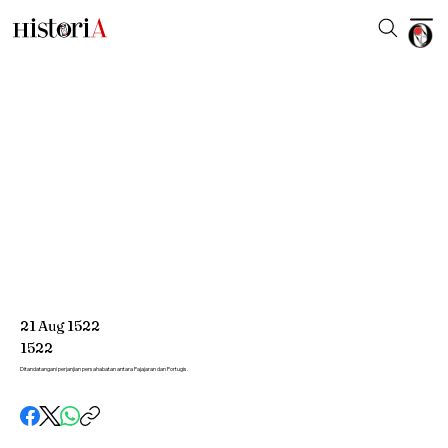
21
Aug
1522
1522
Ditandatangani perjanjian persahabatan antara Pajajaran dan Portugis.