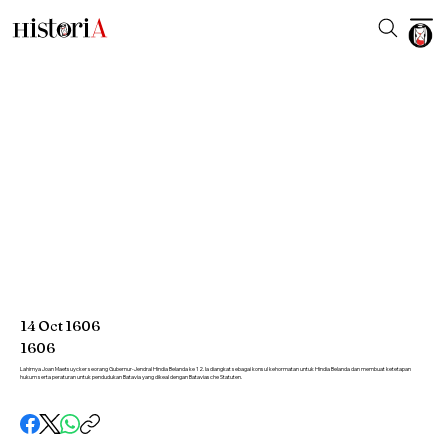
14
Oct
1606
1606
Lahirnya Joan Maetsuycker seorang Gubernur-Jendral Hindia Belanda ke 12. Ia diangkat sebagai konsul kehormatan untuk Hindia Belanda dan membuat ketetapan
hukum serta peraturan untuk pendudukan Batavia yang dikeal dengan Bataviasche Statuten.