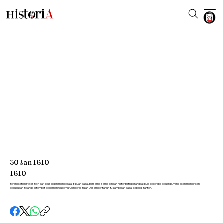
30
Jan
1610
1610
Berangkatlah Pieter Both dari Tessel dan mengepalai 8 buah kapal. Bersama-sama dengan Pieter Both berangkat pula beberapa keluarga, yang akan mendirikan
kedudukan Belanda di tempat kediaman Gubernur Jenderal. Bulan Desember tahun itu sampailah kapal-kapal di Banten.