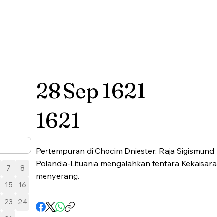
28
Sep
1621
1621
Pertempuran di Chocim Dniester: Raja Sigismund
Polandia-Lituania mengalahkan tentara Kekaisa
7
8
menyerang.
15
16
23
24