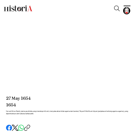
27
May
1654
1654
Nur ad-Din ar-Raniri, ulama asal India yang menetap di Aceh, menyelesaikan kitab agama dan tarekat, Tibyan fi Ma’rifa al-Adyan (penjelasan tentang agama-agama), yang
diperintahkan oleh Sultana Safiatuddin.