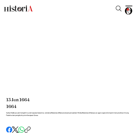
13
Jun
1664
1664
Sultan Malikussaid mengirim surat kepada Gubernur Jenderal Belanda di Batavia lewat perwakilan Hindia Belanda di Makassar agar segera Kompeni menyerahkan Arung
Palakka dan pengikutnya ke Kerajaan Gowa.