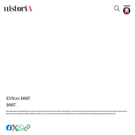
13
Nov
1667
1667
Ditandatangani perjanjian Bongaya antara Speelman dan Sultan Hasanuddin. Isi perjanjian itu antara lain jaminan utang kepada kompeni, penyerahan wilayah yang direbut
dalam perang, pengawasan Bima dialihkan kepada VOC, pembatasan pelayaran orang Makassar, penutupan Makassar bagi perdagangan bangsa Eropa.