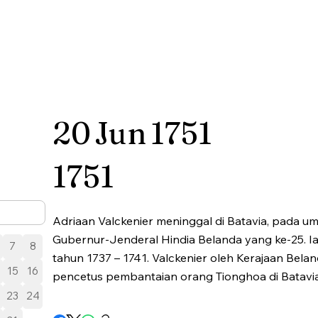
20
Jun
1751
1751
Adriaan Valckenier meninggal di Batavia, pada um
Gubernur-Jenderal Hindia Belanda yang ke-25. I
7
8
tahun 1737 – 1741. Valckenier oleh Kerajaan Bela
15
16
pencetus pembantaian orang Tionghoa di Batavia
23
24