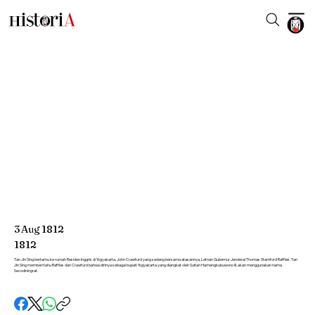
3
Aug
1812
1812
Tan Jin Sing bertamu ke rumah Residen Inggris di Yogyakarta, John Crawfurd yang sedang bersama atasannya, Letnan Gubernur Jenderal Thomas Stamford Raffles. Tan
Jin Sing memberi tahu Raffles dan Crawfurd bahwa dirinya sebagai bupati Yogyakarta yang diangkat oleh Sultan Hamengkubuwono III, akan menggunakan nama
Secodiningrat.