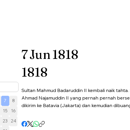
7
Jun
1818
1818
Sultan Mahmud Badaruddin II kembali naik tahta
Ahmad Najamuddin II yang pernah pernah bersek
7
8
dikirim ke Batavia (Jakarta) dan kemudian dibuang
15
16
23
24