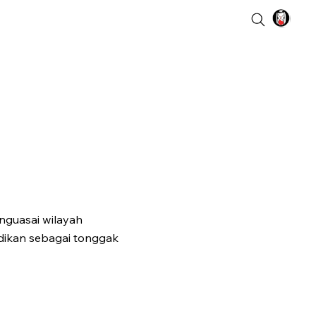
enguasai wilayah
adikan sebagai tonggak