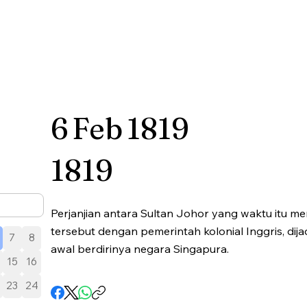
6
Feb
1819
1819
Perjanjian antara Sultan Johor yang waktu itu m
tersebut dengan pemerintah kolonial Inggris, dij
7
8
awal berdirinya negara Singapura.
15
16
23
24