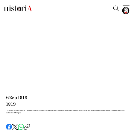
6
Sep
1819
1819
Gubernur Jenderal Van der Cappellen memerintahkan Lamberger untuk segera mengirimkan tambahan armada dan persenjataan untuk memperkuat ekspedisi yang
sudah tiba di Bangka.