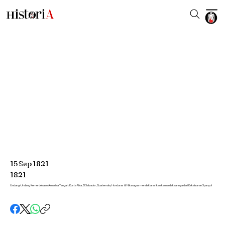
15
Sep
1821
1821
Undang-Undang Kemerdekaan Amerika Tengah: Kosta Rika, El Salvador, Guatemala, Honduras & Nikaragua mendeklarasikan kemerdekaannya dari Kekaisaran Spanyol