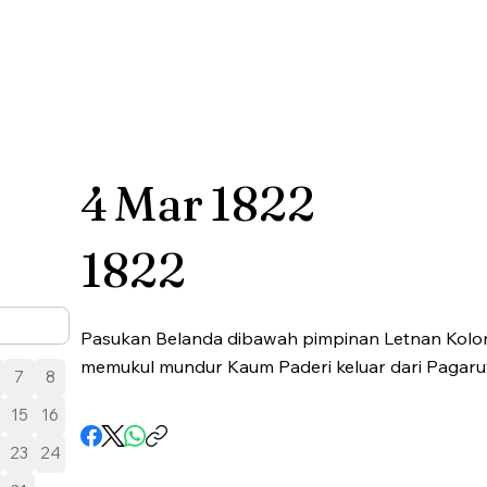
4
Mar
1822
1822
Pasukan Belanda dibawah pimpinan Letnan Kolone
memukul mundur Kaum Paderi keluar dari Pagaru
7
8
15
16
23
24