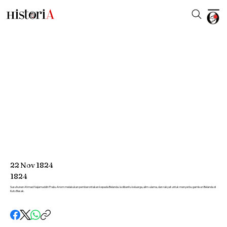
22
Nov
1824
1824
Susuhunan Ahmad Najamuddin Prabu Anom melakukan pemberontakan kepada Belanda. Ia dibantu keluarga, alim-ulama, dan rakyat untuk menyerbu garnisun Belanda di
Kuto Besak.