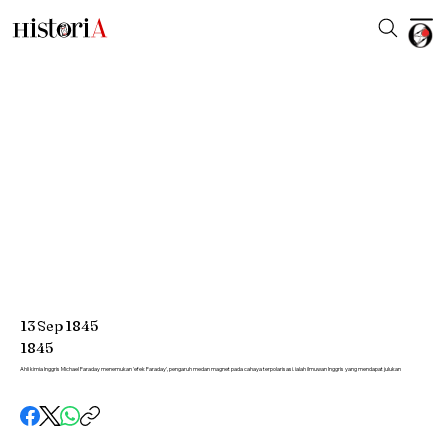
13
Sep
1845
1845
Ahli kimia Inggris Michael Faraday menemukan 'efek Faraday', pengaruh medan magnet pada cahaya terpolarisasi. ialah ilmuwan Inggris yang mendapat julukan