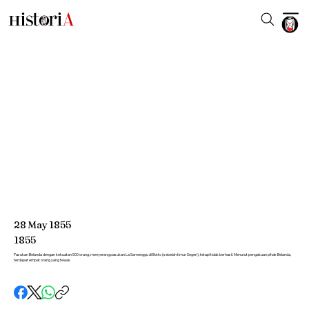
28
May
1855
1855
Pasukan Belanda dengan kekuatan 500 orang, menyerang pasukan La Samenggu di Botto (sebelah timur Segeri), tetapi tidak berhasil. Menurut pengakuan pihak Belanda,
terdapat empat orang yang tewas.