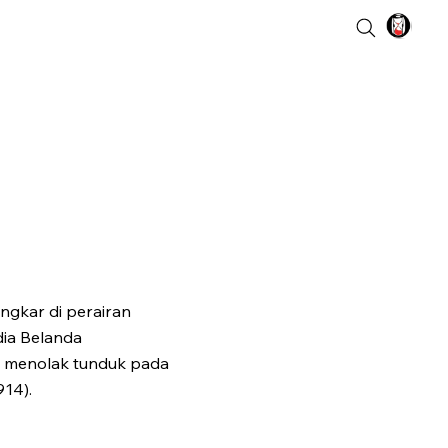
ngkar di perairan
dia Belanda
 menolak tunduk pada
914).