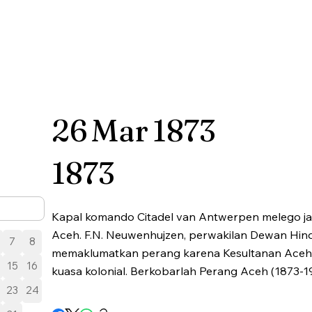
26
Mar
1873
1873
Kapal komando Citadel van Antwerpen melego ja
Aceh. F.N. Neuwenhujzen, perwakilan Dewan Hin
7
8
memaklumatkan perang karena Kesultanan Aceh
15
16
kuasa kolonial. Berkobarlah Perang Aceh (1873-1
23
24