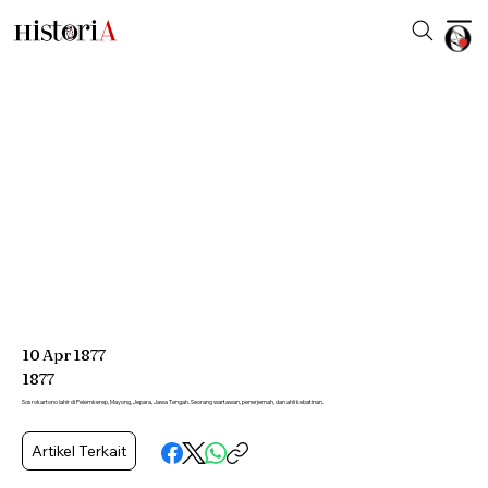
10
Apr
1877
1877
Sosrokartono lahir di Pelemkerep, Mayong, Jepara, Jawa Tengah. Seorang wartawan, penerjemah, dan ahli kebatinan.
Artikel Terkait