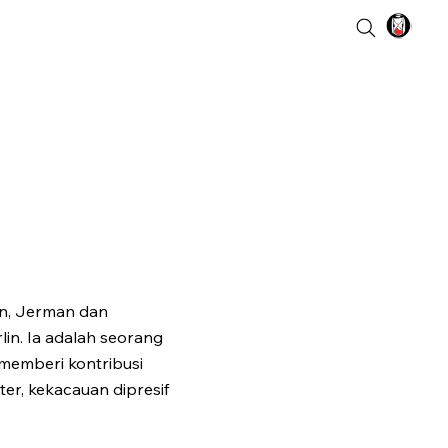
en, Jerman dan
in. Ia adalah seorang
a memberi kontribusi
er, kekacauan dipresif