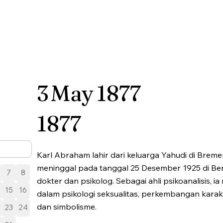
3
May
1877
1877
Karl Abraham lahir dari keluarga Yahudi di Brem
meninggal pada tanggal 25 Desember 1925 di Berl
7
8
dokter dan psikolog. Sebagai ahli psikoanalisis, i
15
16
dalam psikologi seksualitas, perkembangan karakt
dan simbolisme.
23
24