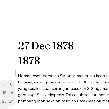
27
Dec
1878
1878
Nommensen bersama Simoneit menerima kado nat
kolonial, masing-masing sebesar 1000 Gulden. Se
7
8
yang rusak akibat serangan pasukan Si Singama
15
16
ganti rugi. Sejak ekspedisi Toba, subsidi dari peme
pembangunan sekolah-sekolah Batakmission meng
23
24