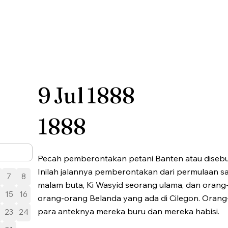
9
Jul
1888
1888
Pecah pemberontakan petani Banten atau disebut
Inilah jalannya pemberontakan dari permulaan s
7
8
malam buta, Ki Wasyid seorang ulama, dan ora
15
16
orang-orang Belanda yang ada di Cilegon. Oran
para anteknya mereka buru dan mereka habisi.
23
24