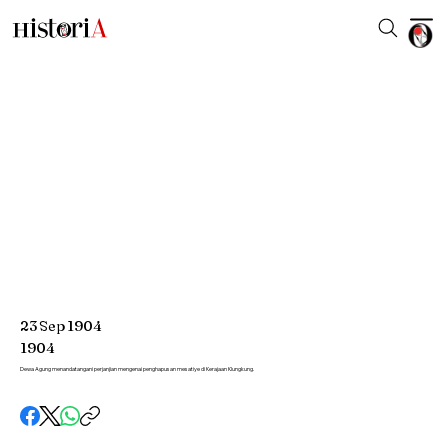
23
Sep
1904
1904
Dewa Agung menandatangani perjanjian mengenai penghapusan mesatiye di Kerajaan Klungkung.