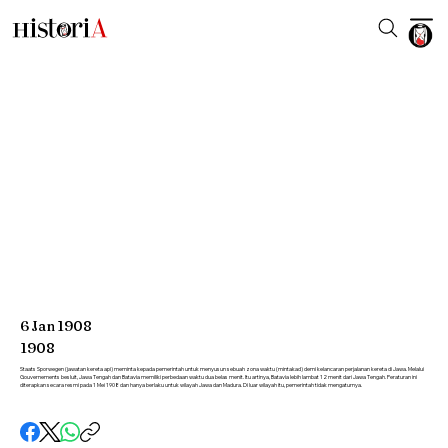
6
Jan
1908
1908
Staats Sporwegen (jawatan kereta api) meminta kepada pemerintah untuk menyusun sebuah zona waktu (mintakad) demi kelancaran perjalanan kereta di Jawa. Melalui
Gouvernements besluit, Jawa Tengah dan Batavia memiliki perbedaan waktu dua belas menit. Itu artinya, Batavia lebih lambat 12 menit dari Jawa Tengah. Peraturan ini
diterapkan secara resmi pada 1 Mei 1908 dan hanya berlaku untuk wilayah Jawa dan Madura. Di luar wilayah itu, pemerintah tidak mengaturnya.