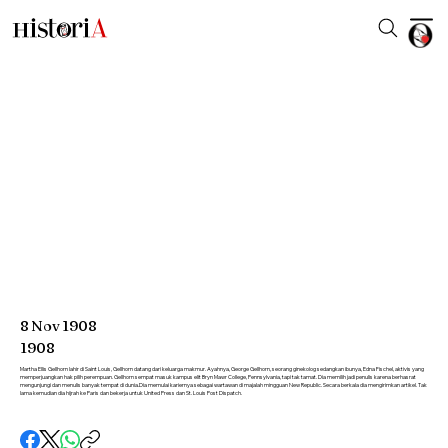
8
Nov
1908
1908
Martha Ellis Gellhorn lahir di Saint Louis, Gellhorn datang dari keluarga makmur. Ayahnya, George Gellhorn, seorang ginekolog sedangkan ibunya, Edna Fischel, aktivis yang
memperjuangkan hak pilih perempuan. Gellhorn sempat masuk kampus elit Bryn Mawr College, Pennsylvania, tapi tak tamat. Dia memilih jadi penulis karena berhasrat
mengunjungi dan menulis banyak tempat di dunia.Dia memulai kariernya sebagai wartawan di majalah mingguan New Republic. Secara berkala dia mengirimkan artikel. Tak
lama kemudian dia hijrah ke Paris dan bekerja untuk United Press dan St. Louis Post Dispatch.