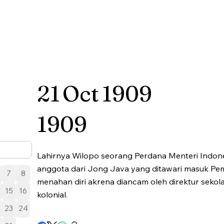
21
Oct
1909
1909
Lahirnya Wilopo seorang Perdana Menteri Indone
anggota dari Jong Java yang ditawari masuk Pem
7
8
menahan diri akrena diancam oleh direktur seko
15
16
kolonial.
23
24