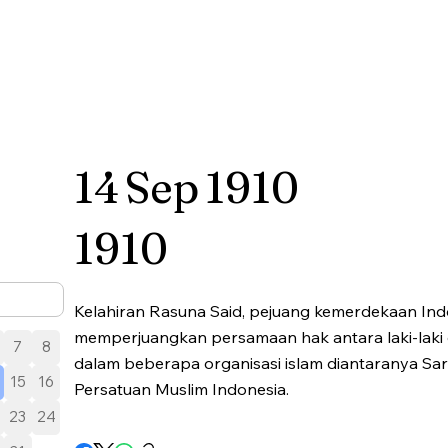
14
Sep
1910
1910
Kelahiran Rasuna Said, pejuang kemerdekaan Indo
memperjuangkan persamaan hak antara laki-laki
7
8
dalam beberapa organisasi islam diantaranya Sar
15
16
Persatuan Muslim Indonesia.
23
24