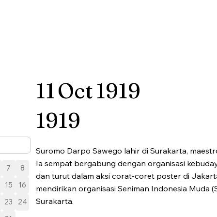
11
Oct
1919
1919
Suromo Darpo Sawego lahir di Surakarta, maestro 
Ia sempat bergabung dengan organisasi kebud
7
8
dan turut dalam aksi corat-coret poster di Jakart
15
16
mendirikan organisasi Seniman Indonesia Muda (
Surakarta.
23
24