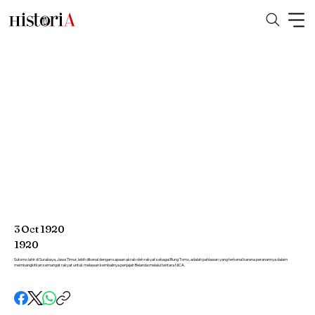
3
Oct
1920
1920
Sutomo lahir di Surabaya, Jawa Timur, lebih dikenal dengan sapaan akrab oleh rakyat sebagai Bung Tomo, adalah pahlawan yang terkenal karena peranannya dalam
membangkitkan semangat rakyat untuk melawan kembalinya penjajah Belanda melalui tentara NICA.