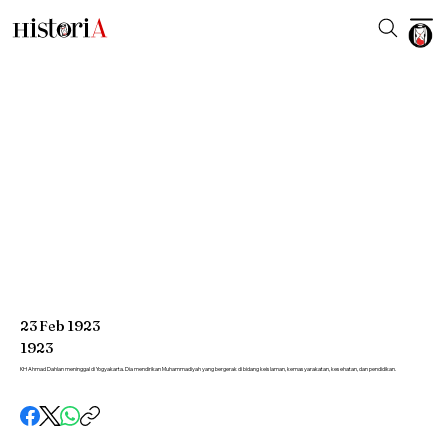
23
Feb
1923
1923
KH Ahmad Dahlan meninggal di Yogyakarta. Dia mendirikan Muhammadiyah yang bergerak di bidang keislaman, kemasyarakatan, kesehatan, dan pendidikan.