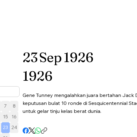
23
Sep
1926
1926
Gene Tunney mengalahkan juara bertahan Jack
keputusan bulat 10 ronde di Sesquicentennial Sta
7
8
untuk gelar tinju kelas berat dunia.
15
16
23
24