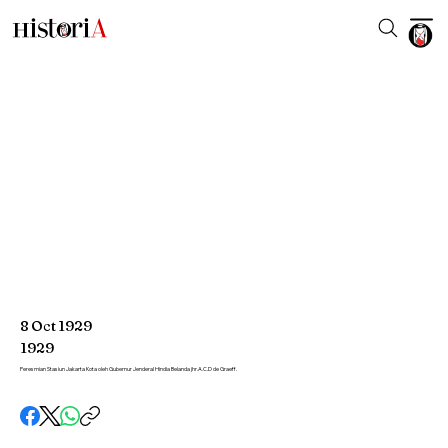
8
Oct
1929
1929
Peresmian Stasiun Jakarta Kota oleh Gubernur Jenderal Hindia Belanda jhr.A.C.D de Graeff.