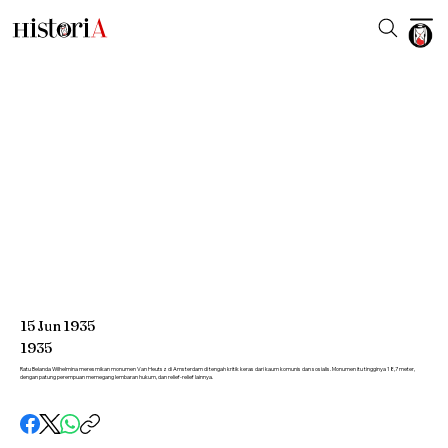
15
Jun
1935
1935
Ratu Belanda Wilhelmina meresmikan monumen Van Heutsz di Amsterdam di tengah kritik keras dari kaum komunis dan sosialis. Monumen itu tingginya 18,7 meter,
dengan patung perempuan memegang lembaran hukum, dan relief-relief lainnya.