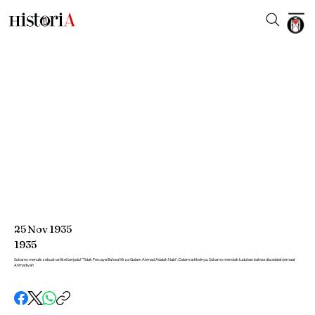
25
Nov
1935
1935
Sukarno menulis sebuah artikel berjudul "Tidak Percaya Bahwa Mirza Gulam Ahmad Adalah Nabi". Dalam artikelnya, Sukarno menolak tuduhan bahwa dia adalah jemaat
Ahmadiyah