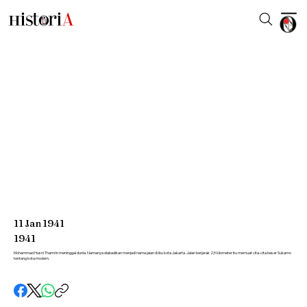
11
Jan
1941
1941
Mohammad Husni Thamrin meninggal dunia. Namanya diabadikan menjadi nama jalan di ibu kota Jakarta. Jalan berjarak 2,5 kilometer itu memuat cita-cita besar Sukarno
tentang kota modern.