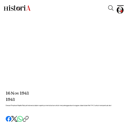
16
Nov
1941
1941
Dewan Pimpinan Majelis Rakyat Indonesia dalam rapatnya memutuskan untuk menyelenggarakan konggres dalan bulan Mei 1942 untuk memperkuat aksi