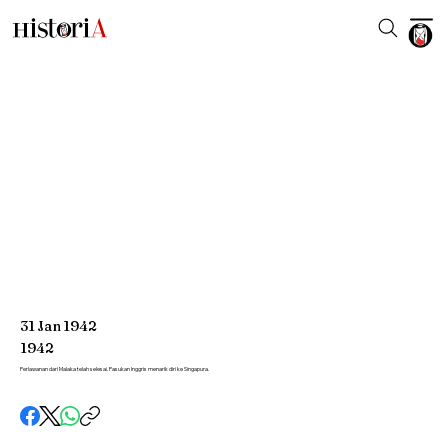
31
Jan
1942
1942
Perlawanan dari Malaka telah selesai. Pasukan Inggris menarik diri ke Singapura.