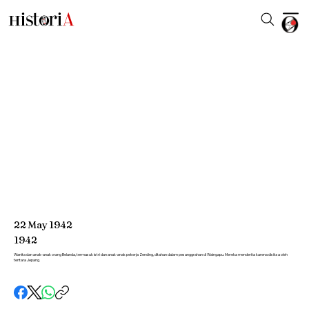
22
May
1942
1942
Wanita dan anak-anak orang Belanda, termasuk istri dan anak-anak pekerja Zending, ditahan dalam pesanggrahan di Waingapu. Mereka menderita karena disiksa oleh
tentara Jepang.