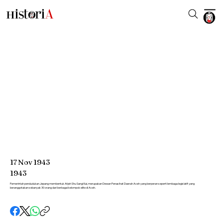
17
Nov
1943
1943
Pemerintah pendudukan Jepang membentuk Atjeh Shu Sangi Kai, merupakan Dewan Penasihat Daerah Aceh yang berperan seperti lembaga legislatif yang
beranggotakan sebanyak 30 orang dari berbagai kelompok elite di Aceh.