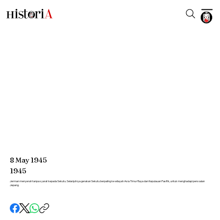
8
May
1945
1945
Jerman menyerah tanpa syarat kepada Sekutu. Selanjutnya gerakan Sekutu berpaling ke wilayah Asia Timur Raya dan Kepulauan Pasifik, untuk menghadapi persoalan
Jepang.