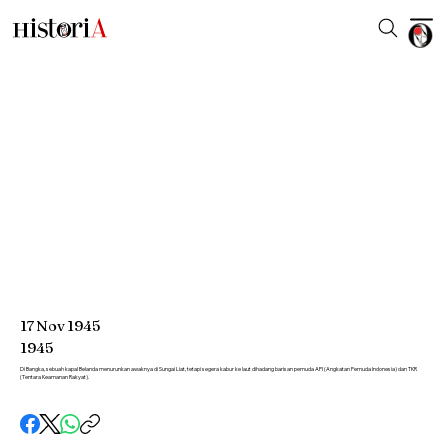
17
Nov
1945
1945
Di Bangka, sebuah kapal Belanda menurunkan awaknya di Sungai Liat, tetapi segera kabur ke laut dihadang barisan pemuda API (Angkatan Pemuda Indonesia) dan TKR
(Tentara Keamanan Rakyat).