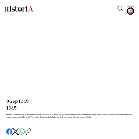
9
Sep
1945
1945
Kinosita, kepala Kenkarikan (pemerintahan distrik bawahan) Gorontalo, secara resmi menyerahkan pemerintahan kepada rakyat Gorontalo yang diwakili Nani Wartabone,
mantan anggota Jong Gorontalo. Penyerahan kekuasan itu terjadi menyusul menyerahnya Jepang kepada Sekutu.