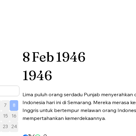
8
Feb
1946
1946
Lima puluh orang serdadu Punjab menyerahkan 
Indonesia hari ini di Semarang. Mereka merasa kes
7
8
Inggris untuk bertempur melawan orang Indones
15
16
mempertahankan kemerdekaannya.
23
24