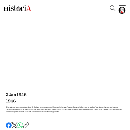
2
Jan
1946
1946
Di tengah prahara, sepucuk surat dari Sri Sultan Hamengkubuwono IX datang ke tangan Presiden Sukarno. Sultan menyampaikan Yogyakarta siap menjadi ibu kota
sementara, menggantikan Jakarta yang tak aman lagi karena aksi tentara NICA. Sukarno-Hatta, menyambut baik tawaran itu. Dalam rapat kabinet 3 Januari 1946 para
pemimpin republik memutuskan untuk memindahkan ibukota ke Yogyakarta.