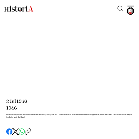
2
Jul
1946
1946
Belanda melepaskan tembakan meriam ke arah Banyuwangi dari laut. Dari tembakan itu bisa diketahui mereka menggunakan peluru dum-dum. Tembakan dibalas dengan
tembakan pula dari darat.