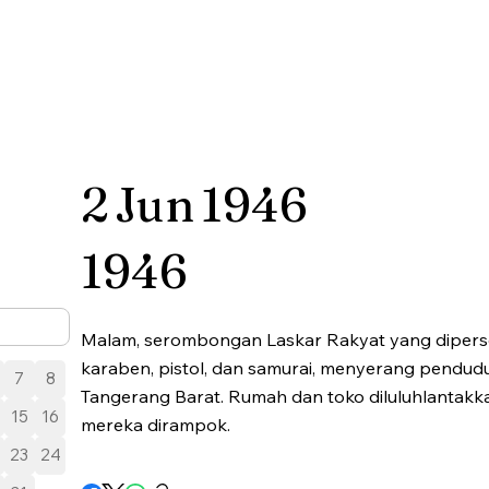
2
Jun
1946
1946
Malam, serombongan Laskar Rakyat yang diperse
karaben, pistol, dan samurai, menyerang pendud
7
8
Tangerang Barat. Rumah dan toko diluluhlantakka
15
16
mereka dirampok.
23
24