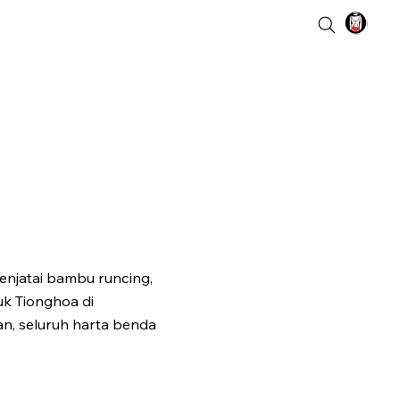
njatai bambu runcing,
uk Tionghoa di
n, seluruh harta benda