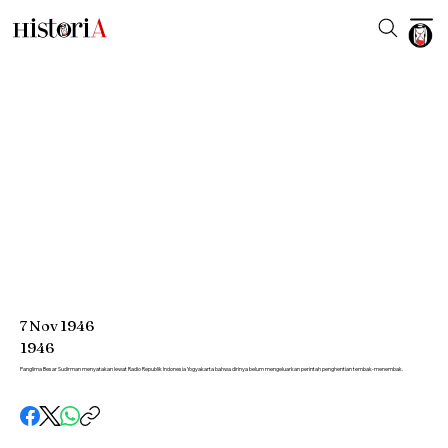
7
Nov
1946
1946
Panglima Besar Sudirman menyatakan lewat Radio Republik Indonesia Yogyakarta bahwa dirinya belum mengeluarkan perintah penghentian tembak-menembak.